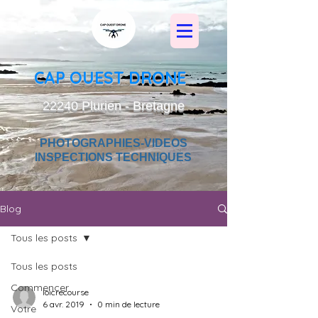
CAP OUEST DRONE
22240 Plurien - Bretagne
PHOTOGRAPHIES-VIDEOS
INSPECTIONS TECHNIQUES
Blog
Tous les posts
Tous les posts
Commencer
loicrecourse
6 avr. 2019
0 min de lecture
Votre